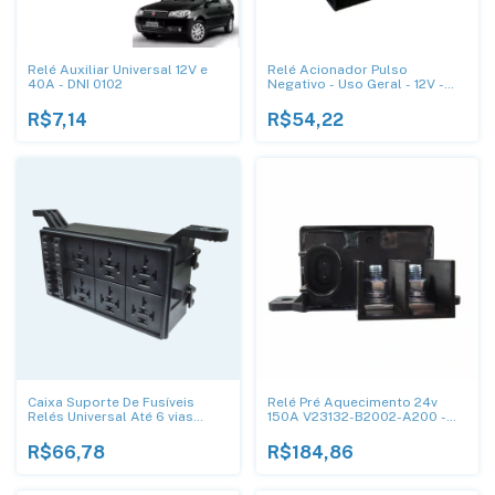
Relé Auxiliar Universal 12V e
Relé Acionador Pulso
40A - DNI 0102
Negativo - Uso Geral - 12V -
DNI 0415
R$7,14
R$54,22
Caixa Suporte De Fusíveis
Relé Pré Aquecimento 24v
Relés Universal Até 6 vias
150A V23132-B2002-A200 -
Adaptação - DNI320002
DNI8568
R$66,78
R$184,86