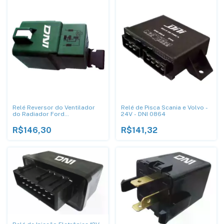
Relé Reversor do Ventilador
Relé de Pisca Scania e Volvo -
do Radiador Ford
24V - DNI 0864
94FG13A025A1B / Clark
2791189 - DNI 0130
R$146,30
R$141,32