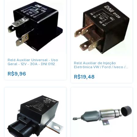
Relé Auxiliar Universal - Uso
Relé Auxiliar de Injeção
Geral - 12V - 30A - DNI 0112
Eletrônica VW / Ford / Iveco /
Troller - DNI 0129
R$9,96
R$19,48