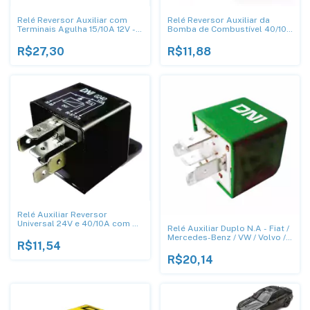
Relé Reversor Auxiliar com
Relé Reversor Auxiliar da
Terminais Agulha 15/10A 12V -
Bomba de Combustível 40/10A
DNI 8112
- DNI 0139
R$27,30
R$11,88
Relé Auxiliar Reversor
Universal 24V e 40/10A com 5
Relé Auxiliar Duplo N.A - Fiat /
Terminais - DNI 0240
Mercedes-Benz / VW / Volvo /
R$11,54
Man / - DNI 0146
R$20,14