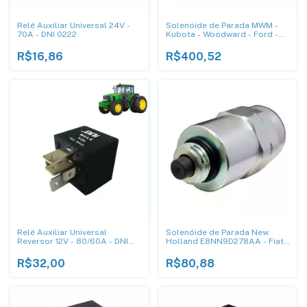
Relé Auxiliar Universal 24V -
Solenóide de Parada MWM -
70A - DNI 0222
Kubota - Woodward - Ford -
VW - Cummins 3357411 12V -
DNI8037
R$16,86
R$400,52
Relé Auxiliar Universal
Solenóide de Parada New
Reversor 12V - 80/60A - DNI
Holland E8NN9D278AA - Fiat
8122
9939256 12V - DNI 8025
R$32,00
R$80,88