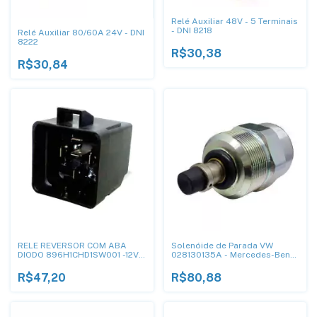
Relé Auxiliar 48V - 5 Terminais
- DNI 8218
Relé Auxiliar 80/60A 24V - DNI
8222
R$30,38
R$30,84
RELE REVERSOR COM ABA
Solenóide de Parada VW
DIODO 896H1CHD1SW001 -12V
028130135A - Mercedes-Benz
C SUPORTE REMOVIVEL P
0000744888 12V - DNI 8020
MAQUINAS AGRICOLAS
R$47,20
R$80,88
50/30A