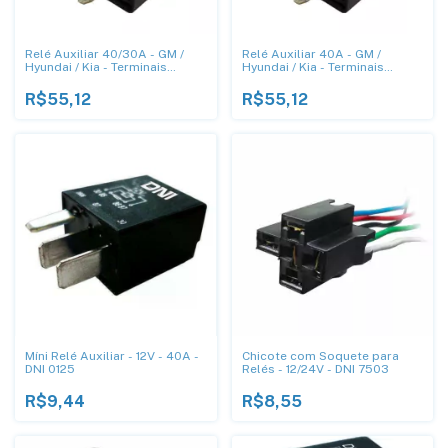
Relé Auxiliar 40/30A - GM /
Relé Auxiliar 40A - GM /
Hyundai / Kia - Terminais
Hyundai / Kia - Terminais
Agulha - DNI 8119
Agulha - DNI 8120
R$55,12
R$55,12
Míni Relé Auxiliar - 12V - 40A -
Chicote com Soquete para
DNI 0125
Relés - 12/24V - DNI 7503
R$9,44
R$8,55