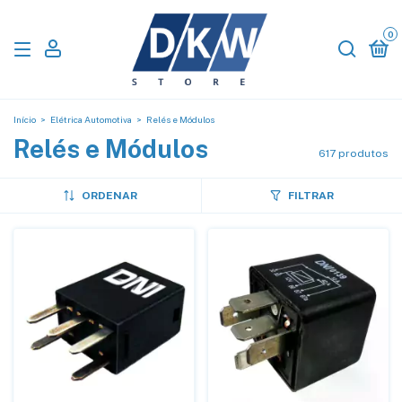
0
Início
>
Elétrica Automotiva
>
Relés e Módulos
Relés e Módulos
617 produtos
ORDENAR
FILTRAR