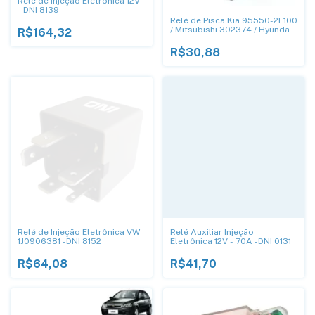
Relé de Injeção Eletrônica 12V
- DNI 8139
Relé de Pisca Kia 95550-2E100
/ Mitsubishi 302374 / Hyundai
R$164,32
9555039000 - DNI 1118
R$30,88
Relé de Injeção Eletrônica VW
Relé Auxiliar Injeção
1J0906381 -DNI 8152
Eletrônica 12V - 70A -DNI 0131
R$64,08
R$41,70