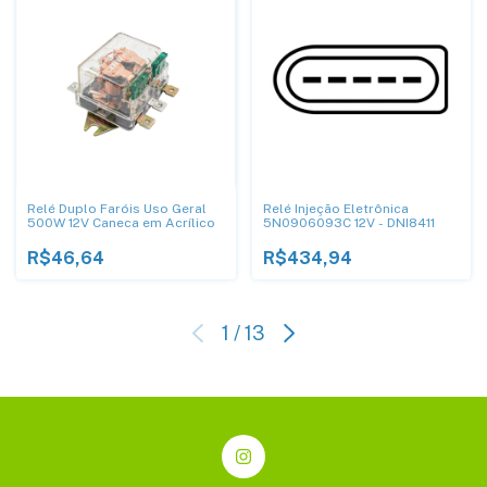
Relé Duplo Faróis Uso Geral
Relé Injeção Eletrônica
500W 12V Caneca em Acrílico
5N0906093C 12V - DNI8411
R$46,64
R$434,94
1
/
13