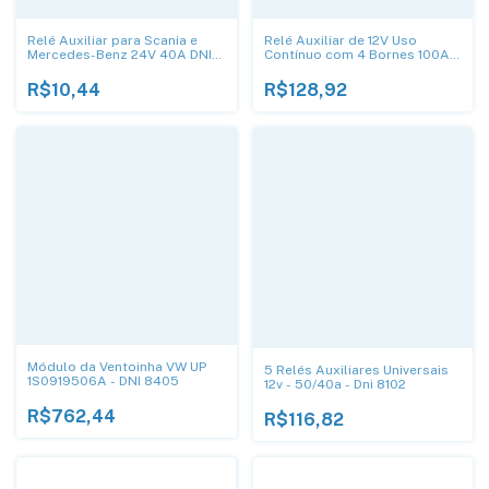
Relé Auxiliar para Scania e
Relé Auxiliar de 12V Uso
Mercedes-Benz 24V 40A DNI
Contínuo com 4 Bornes 100A -
0212
DNI 8189
R$10,44
R$128,92
Módulo da Ventoinha VW UP
5 Relés Auxiliares Universais
1S0919506A - DNI 8405
12v - 50/40a - Dni 8102
R$762,44
R$116,82