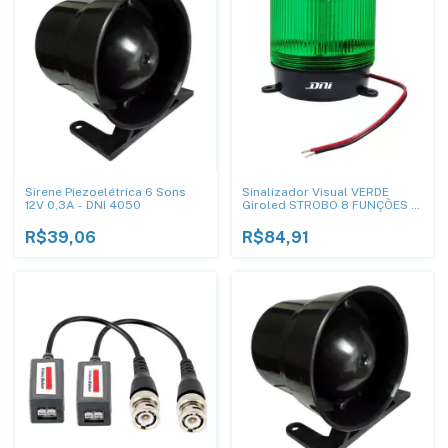
Sirene Piezoelétrica 6 Sons
Sinalizador Visual VERDE
12V 0,3A - DNI 4050
Giroled STROBO 8 FUNÇÕES -
DNI 4283
R$39,06
R$84,91