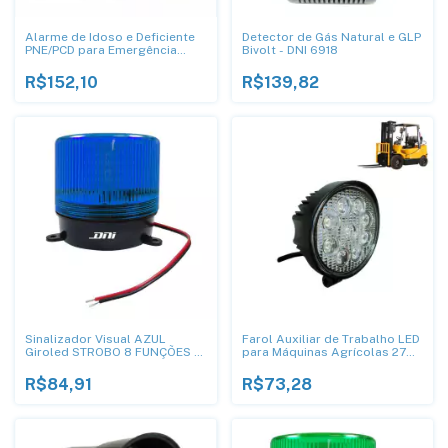
Alarme de Idoso e Deficiente
Detector de Gás Natural e GLP
PNE/PCD para Emergência
Bivolt - DNI 6918
Tomada - DNI 4240
R$152,10
R$139,82
Sinalizador Visual AZUL
Farol Auxiliar de Trabalho LED
Giroled STROBO 8 FUNÇÕES -
para Máquinas Agrícolas 27W
DNI 4281
IP 68 - DNI 4161
R$84,91
R$73,28