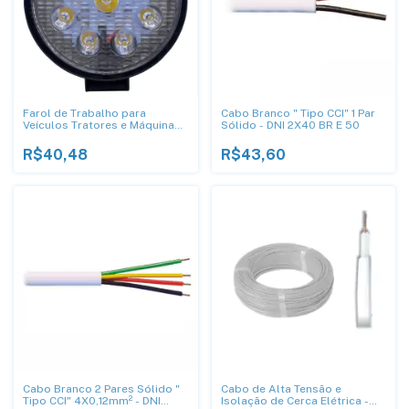
Farol de Trabalho para
Cabo Branco " Tipo CCI" 1 Par
Veículos Tratores e Máquinas
Sólido - DNI 2X40 BR E 50
Agrícolas 9-32V - IP 68 - DNI
4159
R$40,48
R$43,60
Cabo Branco 2 Pares Sólido "
Cabo de Alta Tensão e
Tipo CCI" 4X0,12mm² - DNI
Isolação de Cerca Elétrica -