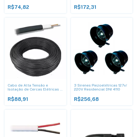
4x40 BR E 50
DNI AT40 BR
R$74,82
R$172,31
Cabo de Alta Tensão e
3 Sirenes Piezoelétricas 127v/
Isolação de Cercas Elétricas -
220V Residencial DNI 4110
DNI AT40-50
R$88,91
R$256,68