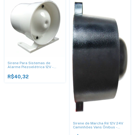
Sirene Para Sistemas de
Alarme Piezoelétrica 12V -
DNI4040BC
R$40,32
Sirene de Marcha Ré 12V 24V
Caminhões Vans Ônibus -
DNI4125