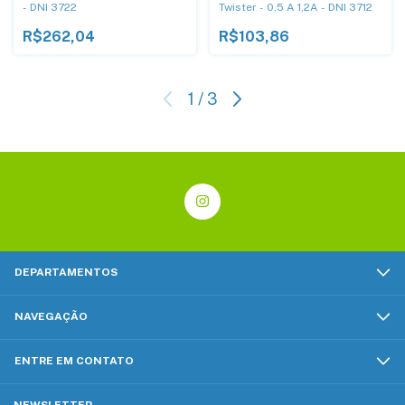
- DNI 3722
Twister - 0,5 A 1,2A - DNI 3712
R$262,04
R$103,86
1
/
3
DEPARTAMENTOS
NAVEGAÇÃO
ENTRE EM CONTATO
NEWSLETTER