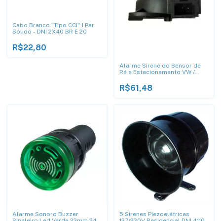
Cabo Branco "Tipo CCI" 1 Par
Sólido - DNI 2X40 BR E 20
R$22,80
Alarme Sirene do Sensor de
Ré e Estacionamento VW /
Audi 8E0919279 ; 5Q0919279 -
DNI 0531
R$61,48
Alarme Sonoro Buzzer
5 Sirenes Piezoelétricas
Sinaleiro Led Verde 22mm 24V
127/220V Residencial DNI 4110