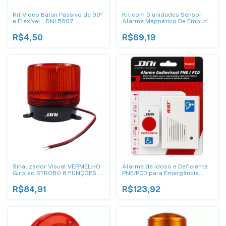
Kit Vídeo Balun Passivo de 90º
Kit com 5 unidades Sensor
e Flexível - DNI 5007
Alarme Magnético De Embutir
- DNI
R$4,50
R$69,19
Sinalizador Visual VERMELHO
Alarme de Idoso e Deficiente
Giroled STROBO 8 FUNÇÕES -
PNE/PCD para Emergência
DNI 4284
Pilha - DNI 4241
R$84,91
R$123,92