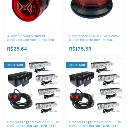
Alarme Sonoro Buzzer
Sinalizador Visual Bivolt 20W
Sinaleiro Led Vermelho 22mm
Super Potente com Tripla
12V - DNI
Função Programável: Giroled
Rotativo / Strobo
R$25,64
R$178,53
ESGOTADO
ESGOTADO
Strobo Programável com LEDs
Strobo Programável com LEDs
SMD com 4 Barras - DNI 2045
SMD com 4 Barras - DNI 2044