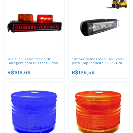
Mini Sinalizador Saída de
Luz Vermelha Linear Red Zone
Garagem com Buzzer Cuidado
para Empilhadeira IP 67 - DNI
Veículos - DNI 6970
4151
R$108,68
R$126,56