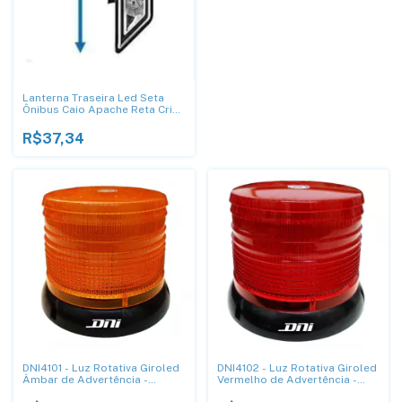
Lanterna Traseira Led Seta
Ônibus Caio Apache Reta Cris
24v R10167
R$37,34
DNI4101 - Luz Rotativa Giroled
DNI4102 - Luz Rotativa Giroled
Âmbar de Advertência -
Vermelho de Advertência -
127/220Vac
127/220Vac