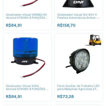
Sinalizador Visual VERMELHO
Sinalizador Visual 12V-80V 4
Giroled STROBO 8 FUNÇÕES -
Flashes Advertência Âmbar -
DNI 4284
Dni 4018
R$84,91
R$158,70
Sinalizador Visual AZUL
Farol Auxiliar de Trabalho LED
Giroled STROBO 8 FUNÇÕES -
para Máquinas Agrícolas 27W
DNI 4281
IP 68 - DNI 4161
R$84,91
R$73,28