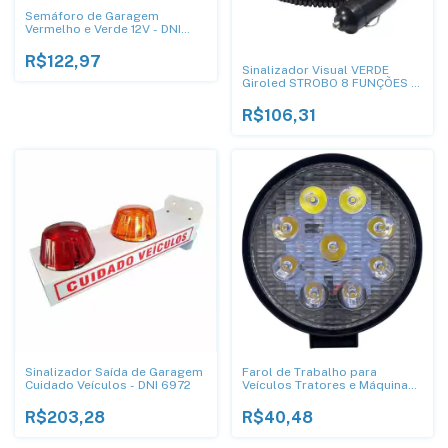
Semáforo de Garagem
Vermelho e Verde 12V - DNI
6977
R$122,97
Sinalizador Visual VERDE
Giroled STROBO 8 FUNÇÕES -
DNI 4288
R$106,31
Sinalizador Saída de Garagem
Farol de Trabalho para
Cuidado Veículos - DNI 6972
Veículos Tratores e Máquinas
Agrícolas 9-32V - IP 68 - DNI
4159
R$203,28
R$40,48