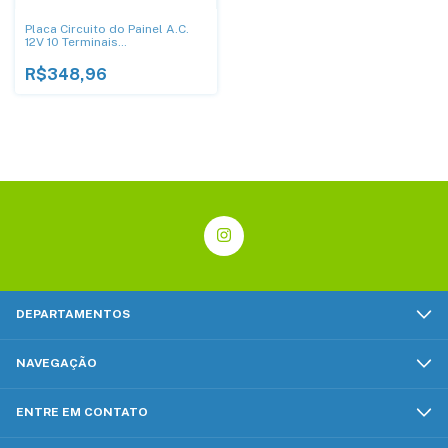
Placa Circuito do Painel A.C.
12V 10 Terminais
2S6H14A608EE - DNI2824
R$348,96
DEPARTAMENTOS
NAVEGAÇÃO
ENTRE EM CONTATO