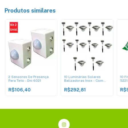
Produtos similares
2 Sensores De Presença
10 Luminárias Solares
10 F
Para Teto - Dni 6021
Balizadoras Inox - Com
5221
Led - Dni6124n
R$106,40
R$292,81
R$