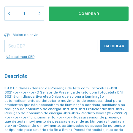
Entregas para o CEP:
ALTERAR CEP
Meios de envio
CALCULAR
Não sei meu CEP
Descrição
Kit 2 Unidades - Sensor de Presença de teto com Fotocélula - DNI
6021<br><br><br>O Sensor de Presença de teto com fotocélula DNI
6021 é um dispositivo eletrônico que aciona a iluminação
automaticamente ao detectar o movimento de pessoas, ideal para
ambientes que não necessitam de iluminação contínua, auxiliando na
redução do consumo de energia.<br><br><br>Praticidade:<br><br>-
Redução do consumo de energia.<br><br>- Produto Bivolt (127V/220V)
<br><br><br>Funcionamento:<br><br>- Possui sensor de presença
que detecta movimento de pessoas e acende as lâmpadas ligadas a
ele.<br>Cessando o movimento, as lâmpadas se apagarão no tempo
estipulado pelo usuário (de 5s a 5min). Possui fotocélula, que pode