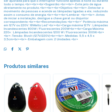
ser ajustada para que o interruptor funcione apenas à noite ou durante
todo o tempo.<br><br><br>Sugestão:<br><br>- Evite jato de água
diretamente no produto.<br><br><br>Objetivo:<br><br>- Detectar o
movimento de pessoas e acende as lâmpadas ligadas a ele, reduzindo
assim o consumo de energia.<br><br><br>Lembrar: <br><br>- Antes
de iniciar a instalação, desligue a chave geral ou disjuntor
correspondente.<br><br>Recomendações:<br><br>“ Potência máxima
em 127V ou 220V: 18Watts Led”<br><br>Carga máxima 127V : Lâmpadas
Incandescentes 800W / Fluorescentes 200W<br><br>Carga Máxima
220v : Lâmpadas Incandescentes 1200 W / Fluorescentes 300W.<br>
<br>- Tensão: Bivolt (127V/220V)<br><br>- Medidas: 5,5 x 4,5 x
3,5cm<br><br>- Embalagem com: 2 Unidades.<br>
Produtos similares