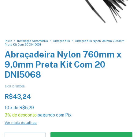
Início
>
Instalação Automotiva
>
Abraçadeira
>
Abraçadeira Nylon 760mm x 9,0mm
Preta Kit Com 20 DNI5068
Abraçadeira Nylon 760mm x
9,0mm Preta Kit Com 20
DNI5068
SKU:
DNI5068
R$43,24
10
x
de
R$5,29
3% de desconto
pagando com Pix
Ver mais detalhes