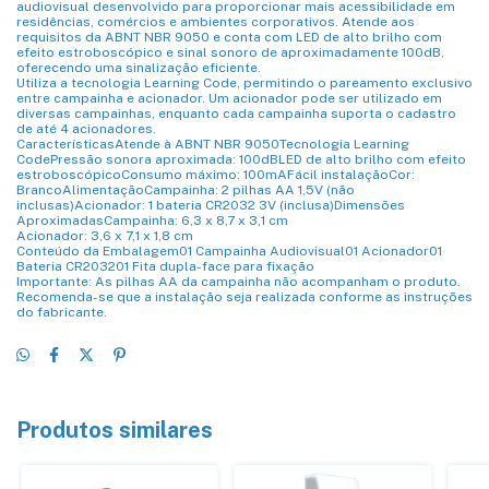
audiovisual desenvolvido para proporcionar mais acessibilidade em
residências, comércios e ambientes corporativos. Atende aos
requisitos da ABNT NBR 9050 e conta com LED de alto brilho com
efeito estroboscópico e sinal sonoro de aproximadamente 100dB,
oferecendo uma sinalização eficiente.
Utiliza a tecnologia Learning Code, permitindo o pareamento exclusivo
entre campainha e acionador. Um acionador pode ser utilizado em
diversas campainhas, enquanto cada campainha suporta o cadastro
de até 4 acionadores.
CaracterísticasAtende à ABNT NBR 9050Tecnologia Learning
CodePressão sonora aproximada: 100dBLED de alto brilho com efeito
estroboscópicoConsumo máximo: 100mAFácil instalaçãoCor:
BrancoAlimentaçãoCampainha: 2 pilhas AA 1,5V (não
inclusas)Acionador: 1 bateria CR2032 3V (inclusa)Dimensões
AproximadasCampainha: 6,3 x 8,7 x 3,1 cm
Acionador: 3,6 x 7,1 x 1,8 cm
Conteúdo da Embalagem01 Campainha Audiovisual01 Acionador01
Bateria CR203201 Fita dupla-face para fixação
Importante: As pilhas AA da campainha não acompanham o produto.
Recomenda-se que a instalação seja realizada conforme as instruções
do fabricante.
Produtos similares