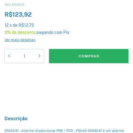
SKU:
DNI4241
R$123,92
12
x
de
R$12,75
3% de desconto
pagando com Pix
Ver mais detalhes
Meios de envio
Entregas para o CEP:
ALTERAR CEP
CALCULAR
Descrição
DNI4241 – Alarme Audiovisual PNE / PCD – PilhaO DNI4241 é um alarme