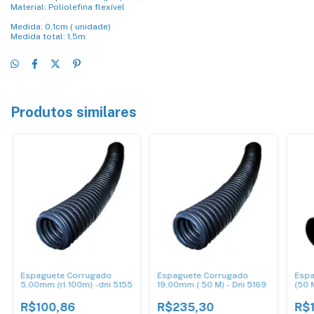
Material: Poliolefina flexível
Medida: 0,1cm ( unidade)
Medida total: 1,5m
Produtos similares
Espaguete Corrugado
Espaguete Corrugado
Espa
5,00mm (rl.100m) -dni 5155
19,00mm ( 50 M) - Dni 5169
(50 
R$100,86
R$235,30
R$1