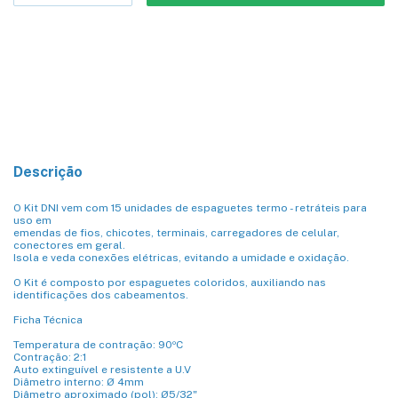
Meios de envio
Entregas para o CEP:
ALTERAR CEP
CALCULAR
Descrição
O Kit DNI vem com 15 unidades de espaguetes termo - retráteis para
uso em
emendas de fios, chicotes, terminais, carregadores de celular,
conectores em geral.
Isola e veda conexões elétricas, evitando a umidade e oxidação.
O Kit é composto por espaguetes coloridos, auxiliando nas
identificações dos cabeamentos.
Ficha Técnica
Temperatura de contração: 90ºC
Contração: 2:1
Auto extinguível e resistente a U.V
Diâmetro interno: Ø 4mm
Diâmetro aproximado (pol): Ø5/32"