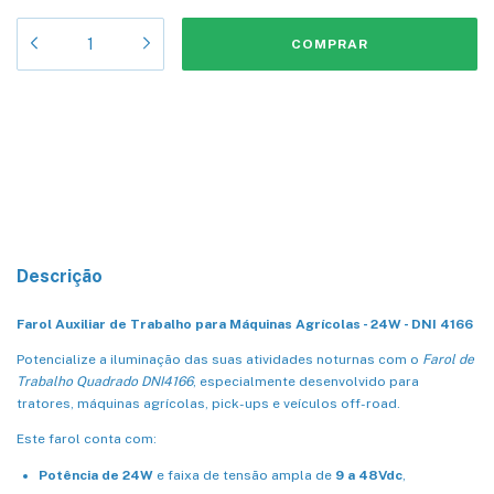
Meios de envio
Entregas para o CEP:
ALTERAR CEP
CALCULAR
Descrição
Farol Auxiliar de Trabalho para Máquinas Agrícolas - 24W - DNI 4166
Potencialize a iluminação das suas atividades noturnas com o
Farol de
Trabalho Quadrado DNI4166
, especialmente desenvolvido para
tratores, máquinas agrícolas, pick-ups e veículos off-road.
Este farol conta com:
Potência de 24W
e faixa de tensão ampla de
9 a 48Vdc
,