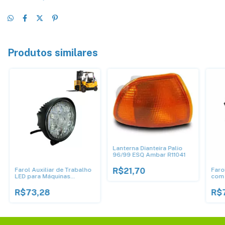
Produtos similares
Lanterna Dianteira Palio
96/99 ESQ Ambar R11041
Farol Auxiliar de Trabalho
Faro
R$21,70
LED para Máquinas
com 
Agrícolas 27W IP 68 - DNI
Bran
4161
418
R$73,28
R$