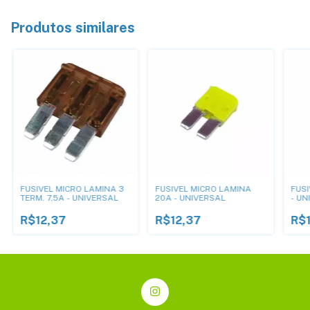
Produtos similares
FUSIVEL MICRO LAMINA 3
FUSIVEL MICRO LAMINA
FUSI
TERM. 7,5A - UNIVERSAL
20A - UNIVERSAL
- UN
R$12,37
R$12,37
R$