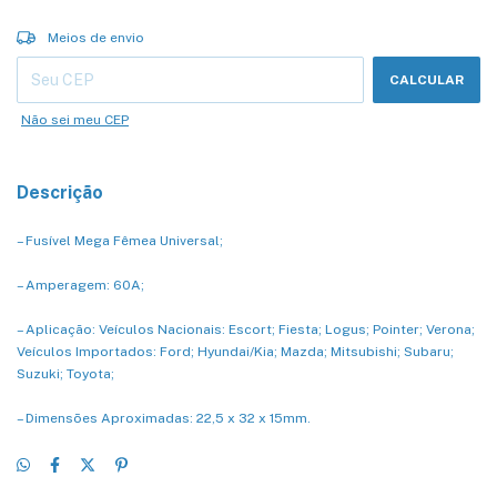
Entregas para o CEP:
ALTERAR CEP
Meios de envio
CALCULAR
Não sei meu CEP
Descrição
– Fusível Mega Fêmea Universal;
– Amperagem: 60A;
– Aplicação: Veículos Nacionais: Escort; Fiesta; Logus; Pointer; Verona;
Veículos Importados: Ford; Hyundai/Kia; Mazda; Mitsubishi; Subaru;
Suzuki; Toyota;
– Dimensões Aproximadas: 22,5 x 32 x 15mm.