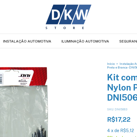
INSTALAÇÃO AUTOMOTIVA
ILUMINAÇÃO AUTOMOTIVA
SEGURAN
Início
>
Instalação 
Preta e Branca - DNI
Kit co
Nylon P
DNI50
SKU:
DNI5063
R$17,22
4
x
de
R$5,12