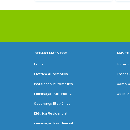
DEPARTAMENTOS
NAVEG
Início
Termo 
Elétrica Automotiva
Trocas 
Instalação Automotiva
Como C
Iluminação Automotiva
Quem 
Segurança Eletrônica
Elétrica Residencial
iluminação Residencial