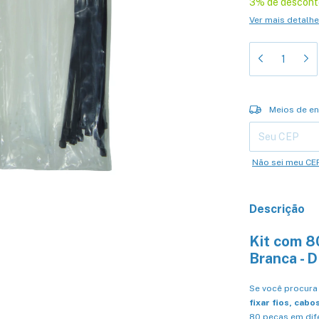
3% de descont
Ver mais detalh
Entregas para o 
Meios de en
Não sei meu CE
Descrição
Kit com 8
Branca - 
Se você procura 
fixar fios, cabo
80 peças em dife