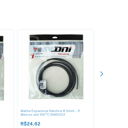
Malha Expansiva Náutica 8,0mm - 5
Malha Expansiva
Metros até 150°C DNI5053
Metros até 150
R$24,62
R$29,12