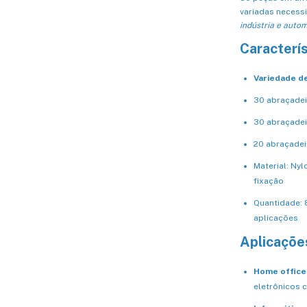
variadas neces
indústria e auto
Caracterí
Variedade d
30 abraçadei
30 abraçadei
20 abraçadei
Material: Nyl
fixação
Quantidade: 
aplicações
Aplicaçõe
Home office
eletrônicos c