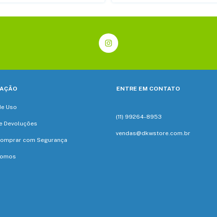
AÇÃO
ENTRE EM CONTATO
de Uso
(11) 99264-8953
e Devoluções
vendas@dkwstore.com.br
omprar com Segurança
Somos