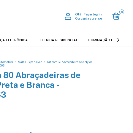
0
Olá!
Faça login
Ou cadastre-se
ÇA ELETRÔNICA
ELÉTRICA RESIDENCIAL
ILUMINAÇÃO RESIDENCIA
Automotiva
>
Malha Expansivas
>
Kit com 80 Abraçadeiras de Nylon
5063
m 80 Abraçadeiras de
reta e Branca -
63