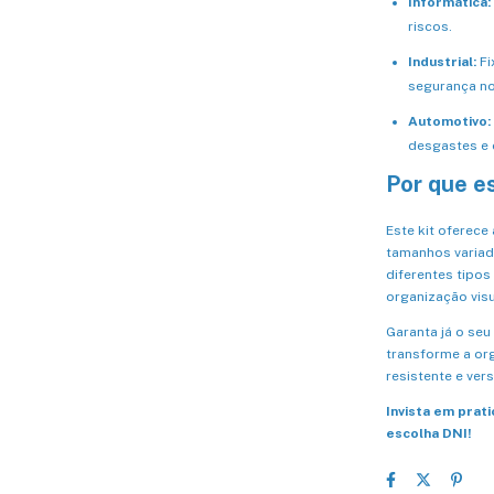
Informática:
riscos.
Industrial:
Fi
segurança no
Automotivo:
desgastes e c
Por que e
Este kit oferece
tamanhos variad
diferentes tipos
organização visu
Garanta já o seu
transforme a or
resistente e vers
Invista em prat
escolha DNI!