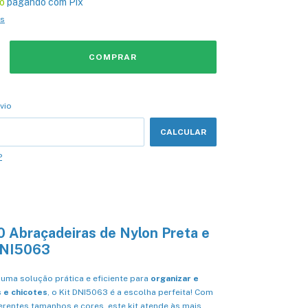
o
pagando com Pix
es
CEP:
ALTERAR CEP
vio
CALCULAR
P
0 Abraçadeiras de Nylon Preta e
DNI5063
uma solução prática e eficiente para
organizar e
s e chicotes
, o Kit DNI5063 é a escolha perfeita! Com
rentes tamanhos e cores, este kit atende às mais