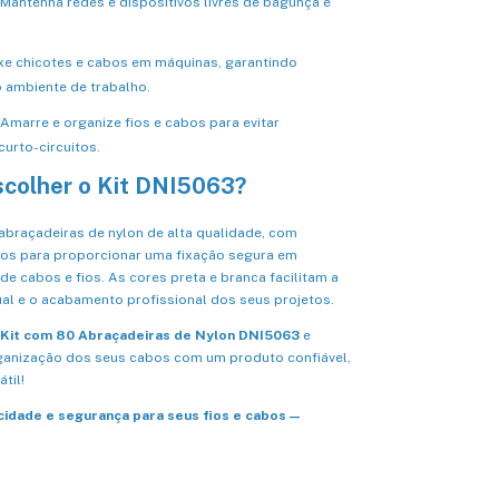
Mantenha redes e dispositivos livres de bagunça e
xe chicotes e cabos em máquinas, garantindo
 ambiente de trabalho.
Amarre e organize fios e cabos para evitar
urto-circuitos.
scolher o Kit DNI5063?
 abraçadeiras de nylon de alta qualidade, com
os para proporcionar uma fixação segura em
 de cabos e fios. As cores preta e branca facilitam a
al e o acabamento profissional dos seus projetos.
Kit com 80 Abraçadeiras de Nylon DNI5063
e
ganização dos seus cabos com um produto confiável,
átil!
icidade e segurança para seus fios e cabos —