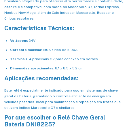
brasileiro. Projetado para oferecer alta performance e confiabilidade,
esse relé é compatível com modelos Marcopolo G7, Torino Express,
Neobus New Mega, além de Caio Induscar, Mascarello, Busscar e
ônibus escolares.
Características Técnicas:
Voltagem:
24V
Corrente máxima:
190A / Pico de 1000A
Terminais:
4 principais e 2 para conexão em bornes
Dimensões aproximadas:
8,1 x 8,3 x 3,2 cm
Aplicações recomendadas:
Este relé é especialmente indicado para uso em sistemas de chave
geral da bateria, garantindo o controle eficiente de energia em
veículos pesados. Ideal para manutenção e reposição em frotas que
utilizam ônibus Marcopolo G7 e similares.
Por que escolher o Relé Chave Geral
Bateria DNI8225?