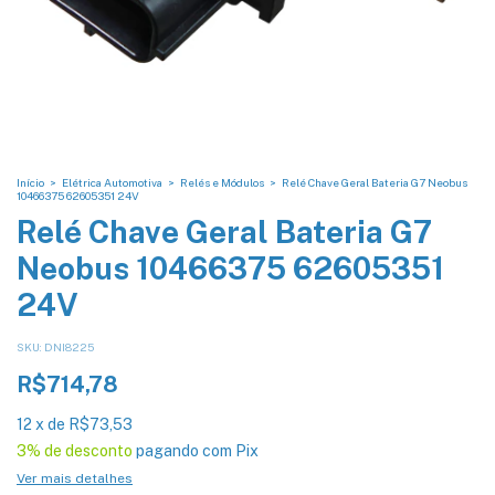
Início
>
Elétrica Automotiva
>
Relés e Módulos
>
Relé Chave Geral Bateria G7 Neobus
10466375 62605351 24V
Relé Chave Geral Bateria G7
Neobus 10466375 62605351
24V
SKU:
DNI8225
R$714,78
12
x
de
R$73,53
3% de desconto
pagando com Pix
Ver mais detalhes