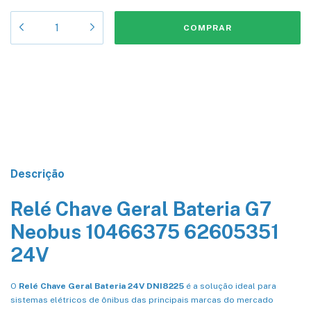
Meios de envio
Entregas para o CEP:
ALTERAR CEP
CALCULAR
Descrição
Relé Chave Geral Bateria G7
Neobus 10466375 62605351
24V
O
Relé Chave Geral Bateria 24V DNI8225
é a solução ideal para
sistemas elétricos de ônibus das principais marcas do mercado