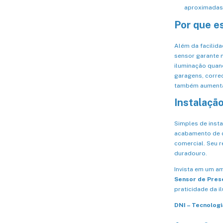
aproximadas
Por que e
Além da facilida
sensor garante 
iluminação quand
garagens, corred
também aumenta
Instalaçã
Simples de insta
acabamento de q
comercial. Seu r
duradouro.
Invista em um a
Sensor de Pres
praticidade da i
DNI – Tecnologi