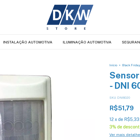
INSTALAÇÃO AUTOMOTIVA
ILUMINAÇÃO AUTOMOTIVA
SEGURAN
Início
>
Black Friday
Sensor
- DNI 6
SKU:
DNI6020
R$51,79
12
x
de
R$5,33
3% de descont
Ver mais detalh