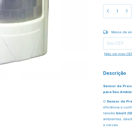
Entregas para o 
Meios de en
Não sei meu CE
Descrição
Sensor de Prese
para Seu Ambie
O
Sensor de Pr
eficiência e con
tensão
bivolt (1
ambientes, desd
e cercas.