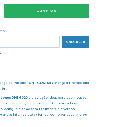
CEP:
ALTERAR CEP
vio
CALCULAR
P
nça de Parede - DNI 6020: Segurança e Praticidade
nte
esença DNI 6020
é a solução ideal para quem busca
forto na iluminação automática. Compatível com
27/220V)
, ele se adapta facilmente a diversos
e áreas internas até externas, como paredes, muros