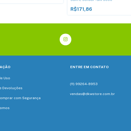
R$171,86
AÇÃO
ENTRE EM CONTATO
de Uso
(11) 99264-8953
e Devoluções
vendas@dkwstore.com.br
omprar com Segurança
Somos