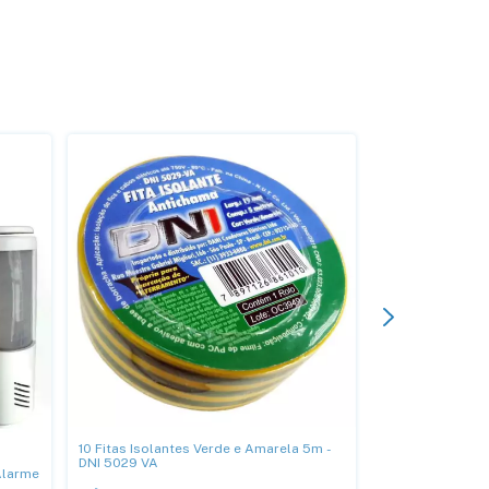
10 Fitas Isolantes Verde e Amarela 5m -
2 Campainhas El
DNI 5029 VA
Acionador - DNI
Alarme