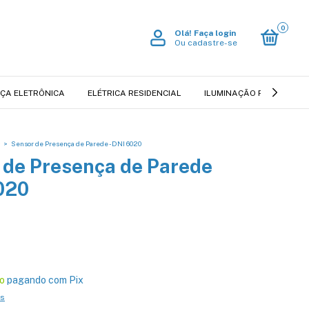
0
Olá!
Faça login
Ou cadastre-se
ÇA ELETRÔNICA
ELÉTRICA RESIDENCIAL
ILUMINAÇÃO RESIDENCIA
>
Sensor de Presença de Parede - DNI 6020
 de Presença de Parede
020
o
pagando com Pix
es