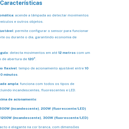
 Características
tomática
: acende a lâmpada ao detectar movimentos
veículos e outros objetos.
justável
: permite configurar o sensor para funcionar
ite ou durante o dia, garantindo economia de
ngulo
: detecta movimentos em até
12 metros
com um
 de abertura de
120°
.
 flexível
: tempo de acionamento ajustável entre
10
10 minutos
.
dade ampla
: funciona com todos os tipos de
cluindo incandescentes, fluorescentes e LED.
xima de acionamento
:
800W (incandescente)
,
200W (fluorescente/LED)
é
1200W (incandescente)
,
300W (fluorescente/LED)
cto e elegante na cor branca, com dimensões