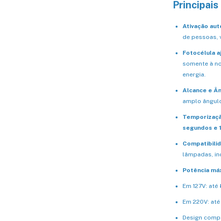
Principais
Ativação au
de pessoas, 
Fotocélula a
somente à no
energia.
Alcance e Â
amplo ângulo
Temporização
segundos e 
Compatibili
lâmpadas, in
Potência má
Em 127V: até
Em 220V: at
Design compa