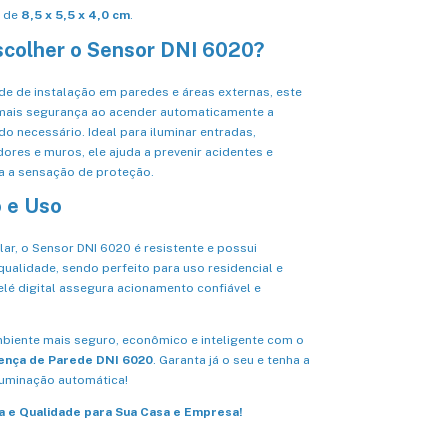
 de
8,5 x 5,5 x 4,0 cm
.
scolher o Sensor DNI 6020?
de de instalação em paredes e áreas externas, este
mais segurança ao acender automaticamente a
o necessário. Ideal para iluminar entradas,
ores e muros, ele ajuda a prevenir acidentes e
 a sensação de proteção.
o e Uso
lar, o Sensor DNI 6020 é resistente e possui
ualidade, sendo perfeito para uso residencial e
elé digital assegura acionamento confiável e
mbiente mais seguro, econômico e inteligente com o
ença de Parede DNI 6020
. Garanta já o seu e tenha a
luminação automática!
a e Qualidade para Sua Casa e Empresa!