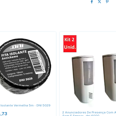
a Isolante Vermelha 5m - DNI 5029
2 Anunciadores De Presença Com 
,73
Som E Sensor -dni 6000