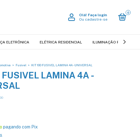
0
Olá!
Faça login
Ou cadastre-se
ÇA ELETRÔNICA
ELÉTRICA RESIDENCIAL
ILUMINAÇÃO RESIDENCIA
tomotiva
>
Fusivel
>
KIT 100 FUSIVEL LAMINA 4A - UNIVERSAL
0 FUSIVEL LAMINA 4A -
RSAL
00
o
pagando com Pix
es