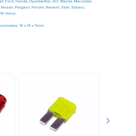
Fiat; Ford; Honda; Hyundai/Kia; JAC; Mazda; Mercedes-
; Nissan; Peugeot; Porshe; Renault; Seat; Subaru;
VW; Volvo;
oximadas: 19 x 19 x 5mm.