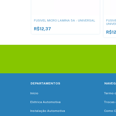
TERM. 7,5A -
FUSIVEL MICRO LAMINA 5A - UNIVERSAL
FUSIV
UNIVE
R$12,37
R$12
DEPARTAMENTOS
NAVEG
Início
Termo 
Elétrica Automotiva
Trocas 
Instalação Automotiva
Como C