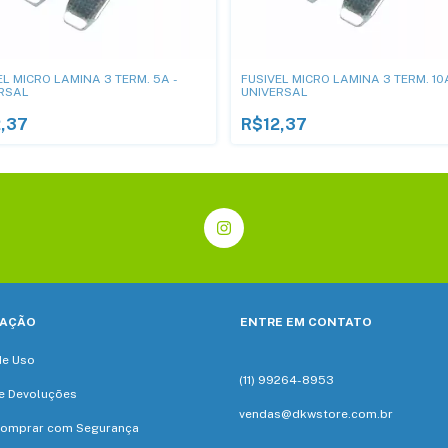
EL MICRO LAMINA 3 TERM. 5A -
FUSIVEL MICRO LAMINA 3 TERM. 10
RSAL
UNIVERSAL
,37
R$12,37
AÇÃO
ENTRE EM CONTATO
de Uso
(11) 99264-8953
e Devoluções
vendas@dkwstore.com.br
omprar com Segurança