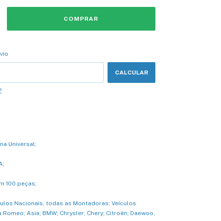
CEP:
ALTERAR CEP
vio
CALCULAR
P
na Universal;
A;
m 100 peças;
culos Nacionais, todas as Montadoras; Veículos
 Romeo; Asia; BMW; Chrysler; Chery; Citroën; Daewoo,