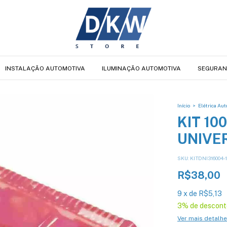
INSTALAÇÃO AUTOMOTIVA
ILUMINAÇÃO AUTOMOTIVA
SEGURAN
Início
>
Elétrica Au
KIT 10
UNIVE
SKU:
KITDNI316004-1
R$38,00
9
x
de
R$5,13
3% de descont
Ver mais detalh