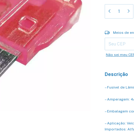
Entregas para o 
Meios de en
Não sei meu CE
Descrição
– Fusível de Lâmi
– Amperagem: 4
– Embalagem co
– Aplicação: Veí
Importados: Alfa