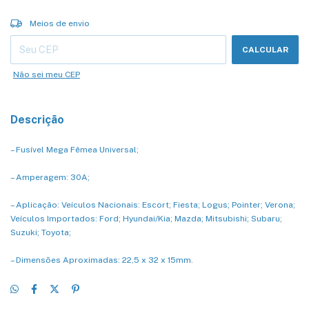
Entregas para o CEP:
ALTERAR CEP
Meios de envio
CALCULAR
Não sei meu CEP
Descrição
– Fusível Mega Fêmea Universal;
– Amperagem: 30A;
– Aplicação: Veículos Nacionais: Escort; Fiesta; Logus; Pointer; Verona;
Veículos Importados: Ford; Hyundai/Kia; Mazda; Mitsubishi; Subaru;
Suzuki; Toyota;
– Dimensões Aproximadas: 22,5 x 32 x 15mm.