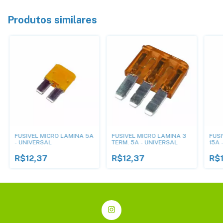
Produtos similares
FUSIVEL MICRO LAMINA 5A
FUSIVEL MICRO LAMINA 3
FUSI
- UNIVERSAL
TERM. 5A - UNIVERSAL
15A 
R$12,37
R$12,37
R$