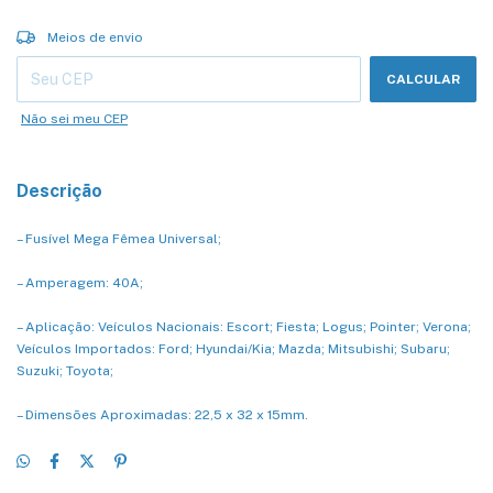
Entregas para o CEP:
ALTERAR CEP
Meios de envio
CALCULAR
Não sei meu CEP
Descrição
– Fusível Mega Fêmea Universal;
– Amperagem: 40A;
– Aplicação: Veículos Nacionais: Escort; Fiesta; Logus; Pointer; Verona;
Veículos Importados: Ford; Hyundai/Kia; Mazda; Mitsubishi; Subaru;
Suzuki; Toyota;
– Dimensões Aproximadas: 22,5 x 32 x 15mm.