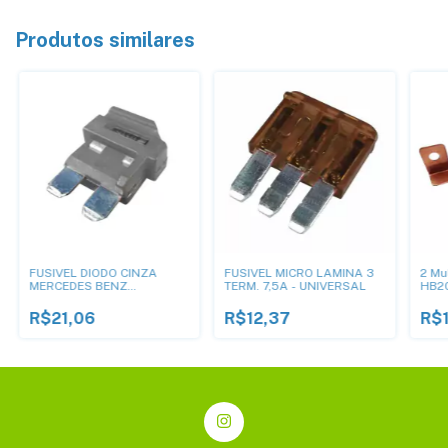
Produtos similares
FUSIVEL DIODO CINZA
FUSIVEL MICRO LAMINA 3
2 Mu
MERCEDES BENZ
TERM. 7,5A - UNIVERSAL
HB20
6645487118 700V - 1A
DNI
R$21,06
R$12,37
R$