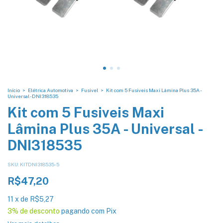
Início
>
Elétrica Automotiva
>
Fusivel
>
Kit com 5 Fusiveis Maxi Lâmina Plus 35A -
Universal - DNI318535
Kit com 5 Fusiveis Maxi
Lâmina Plus 35A - Universal -
DNI318535
SKU:
KITDNI318535-5
R$47,20
11
x
de
R$5,27
3% de desconto
pagando com Pix